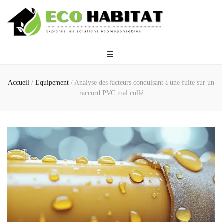
Eco Habitat
Explorez les solutions écoresponsables
Accueil
/
Equipement
/
Analyse des facteurs conduisant à une fuite sur un
raccord PVC mal collé