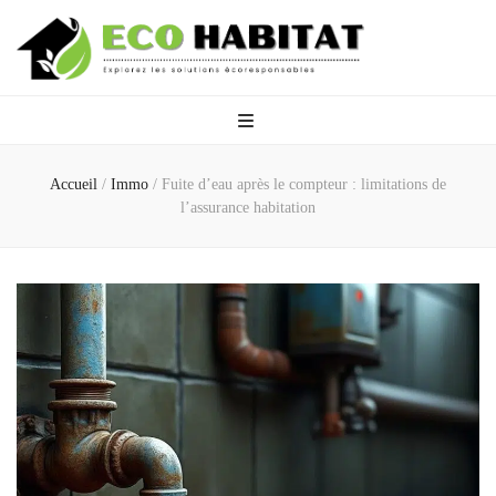
Eco Habitat
Explorez les solutions écoresponsables
Accueil
/
Immo
/
Fuite d’eau après le compteur : limitations de
l’assurance habitation