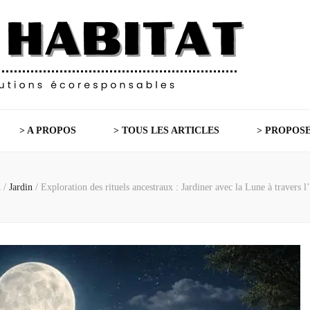
> A PROPOS
> TOUS LES ARTICLES
> PROPOSE
l
/
Jardin
/
Exploration des rituels ancestraux : Jardiner avec la Lune à travers l’