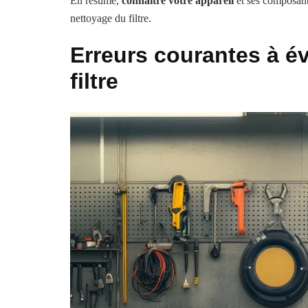
En résumé,
connaître votre appareil
et ses composants
nettoyage du filtre.
Erreurs courantes à év
filtre