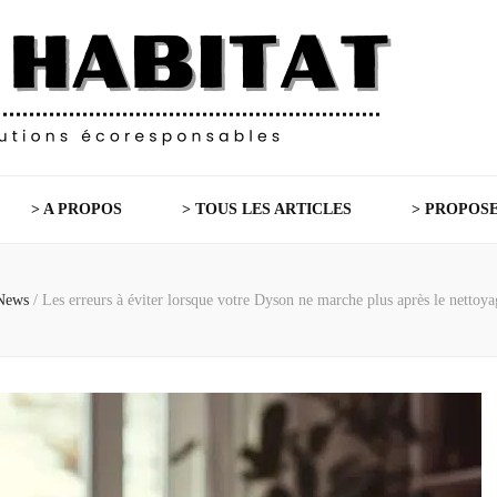
> A PROPOS
> TOUS LES ARTICLES
> PROPOSE
News
/
Les erreurs à éviter lorsque votre Dyson ne marche plus après le nettoyag