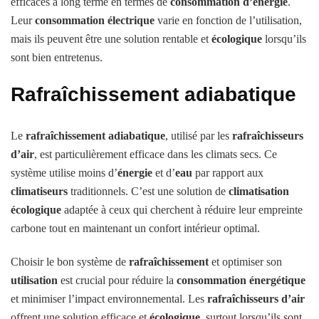
efficaces à long terme en termes de
consommation d’énergie
.
Leur
consommation électrique
varie en fonction de l’utilisation,
mais ils peuvent être une solution rentable et
écologique
lorsqu’ils
sont bien entretenus.
Rafraîchissement adiabatique
Le
rafraîchissement adiabatique
, utilisé par les
rafraîchisseurs
d’air
, est particulièrement efficace dans les climats secs. Ce
système utilise moins d’
énergie
et d’
eau
par rapport aux
climatiseurs
traditionnels. C’est une solution de
climatisation
écologique
adaptée à ceux qui cherchent à réduire leur empreinte
carbone tout en maintenant un confort intérieur optimal.
Choisir le bon système de
rafraîchissement
et optimiser son
utilisation
est crucial pour réduire la
consommation énergétique
et minimiser l’impact environnemental. Les
rafraîchisseurs d’air
offrent une solution efficace et
écologique
, surtout lorsqu’ils sont