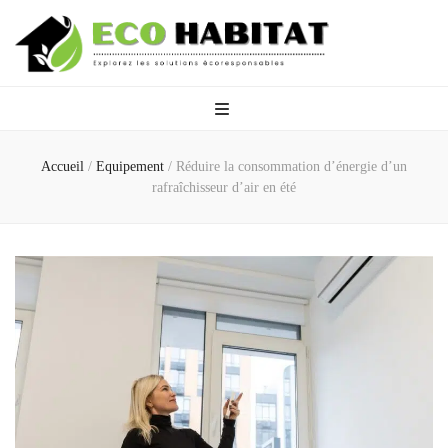
Eco Habitat
Explorez les solutions écoresponsables
Accueil
/
Equipement
/
Réduire la consommation d’énergie d’un
rafraîchisseur d’air en été