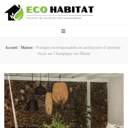
Eco Habitat
Explorez les solutions écoresponsables
Accueil
/
Maison
/
Pratiques écoresponsables en architecture d’intérieur :
focus sur Champigny-sur-Marne