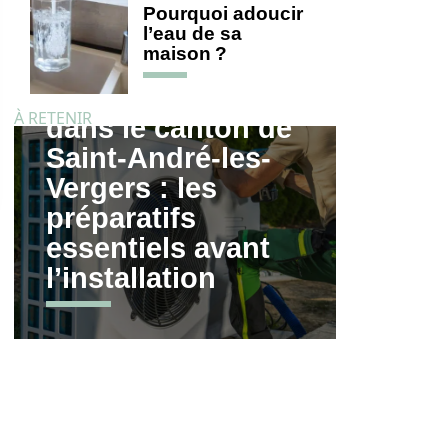
Pourquoi adoucir
l’eau de sa
maison ?
Pompe à chaleur
À RETENIR
dans le canton de
Saint-André-les-
Vergers : les
préparatifs
essentiels avant
l’installation